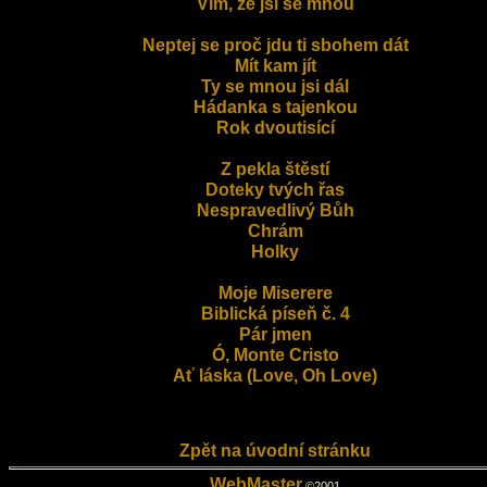
Vím, že jsi se mnou
Neptej se proč jdu ti sbohem dát
Mít kam jít
Ty se mnou jsi dál
Hádanka s tajenkou
Rok dvoutisící
Z pekla štěstí
Doteky tvých řas
Nespravedlivý Bůh
Chrám
Holky
Moje Miserere
Biblická píseň č. 4
Pár jmen
Ó, Monte Cristo
Ať láska (Love, Oh Love)
Zpět na úvodní stránku
WebMaster
©2001