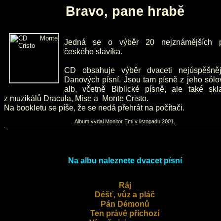
Bravo, pane hrabě
Jedná se o výběr 20 nejznámějších p
českého slavíka.
CD obsahuje výběr dvaceti nejúspěšněj
Danových písní. Jsou tam písně z jeho sólo
alb, včetně Biblické písně, ale také skl
z muzikálů Dracula, Mise a Monte Cristo.
Na bookletu se píše, že se nedá přehrát na počítači.
Album vydal Monitor Emi v listopadu 2001.
Na albu naleznete dvacet písní
Ráj
Déšť, vůz a pláč
Pán Démonů
Ten právě příchozí