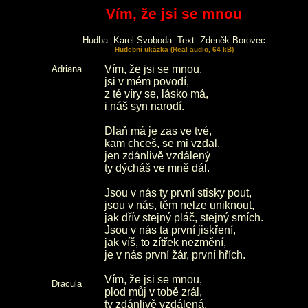
Vím, že jsi se mnou
Hudba: Karel Svoboda. Text: Zdeněk Borovec
Hudební ukázka (Real audio, 64 kB)
Vím, že jsi se mnou,
Adriana
jsi v mém povodí,
z té víry se, lásko má,
i náš syn narodí.
Dlaň má je zas ve tvé,
kam chceš, se mi vzdal,
jen zdánlivě vzdálený
ty dýcháš ve mně dál.
Jsou v nás ty první stisky pout,
jsou v nás, těm nelze uniknout,
jak dřív stejný pláč, stejný smích.
Jsou v nás ta první jiskření,
jak víš, to zítřek nezmění,
je v nás první žár, první hřích.
Vím, že jsi se mnou,
Dracula
plod můj v tobě zrál,
ty zdánlivě vzdálená,