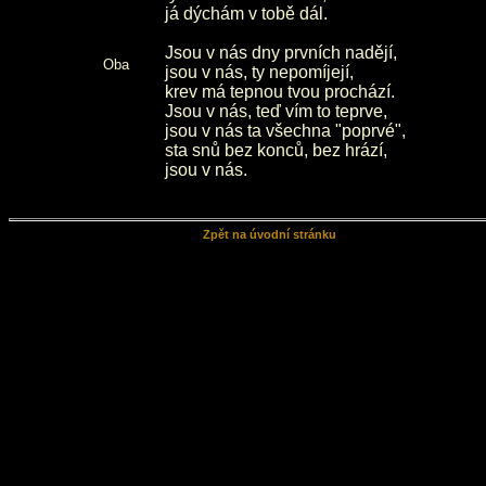
já dýchám v tobě dál.
Jsou v nás dny prvních nadějí,
Oba
jsou v nás, ty nepomíjejí,
krev má tepnou tvou prochází.
Jsou v nás, teď vím to teprve,
jsou v nás ta všechna "poprvé",
sta snů bez konců, bez hrází,
jsou v nás.
Zpět na úvodní stránku