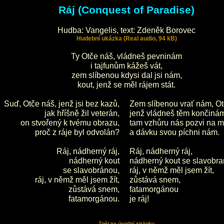
Ráj (Conquest of Paradise)
Hudba: Vangelis, text: Zdeněk Borovec
Hudební ukázka (Real audio, 94 kB)
Ty Otče náš, vládneš pevninám
i tajfunům kážeš vát,
zem slíbenou kdysi dal jsi nám,
kout, jenž se měl rájem stát.
Suď, Otče náš, jenž jsi bez kazů,
Zem slíbenou vrať nám, Ot
jak hříšně žil veterán,
jenž vládneš těm končiná
on stvořený k tvému obrazu,
tam vzhůru nás pozvi na 
proč z ráje byl odvolán?
a dávku svou píchni nám.
Ráj, nádherný ráj,
Ráj, nádherný ráj,
nádherný kout
nádherný kout se slavobra
se slavobránou,
ráj, v němž měl jsem žít,
ráj, v němž měl jsem žít,
zůstává snem,
zůstává snem,
fatamorgánou
fatamorgánou.
je ráj!
Zpět na úvodní stránku