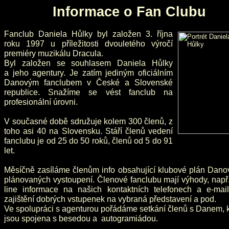
Informace o Fan Clubu
Fanclub Daniela Hůlky byl založen 3. října
roku 1997 u příležitosti dvouletého výročí
premiéry muzikálu Dracula.
Byl založen se souhlasem Daniela Hůlky
a jeho agentury. Je zatím jediným oficiálním
Danovým fanclubem v České a Slovenské
republice. Snažíme se vést fanclub na
profesionální úrovni.
V současné době sdružuje kolem 300 členů, z
toho asi 40 na Slovensku. Stáří členů vedení
fanclubu je od 25 do 50 roků, členů od 5 do 91
let.
Měsíčně zasíláme členům info obsahující klubové plán Dano
plánovaných vystoupení. Členové fanclubu mají výhody, např
line informace na našich kontaktních telefonech a e-mail
zajištění dobrých vstupenek na vybraná představení a pod.
Ve spolupráci s agenturou pořádáme setkání členů s Danem, 
jsou spojena s besedou a autogramiádou.