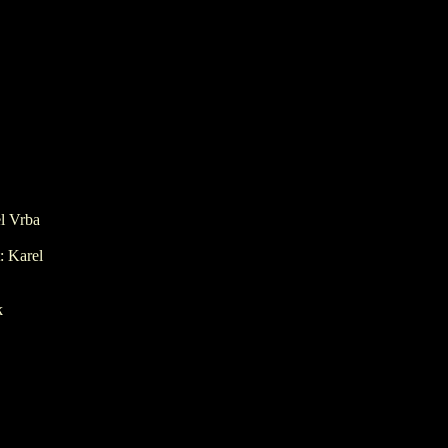
l Vrba
: Karel
k