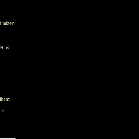
í název
ěl být.
adbami
 a