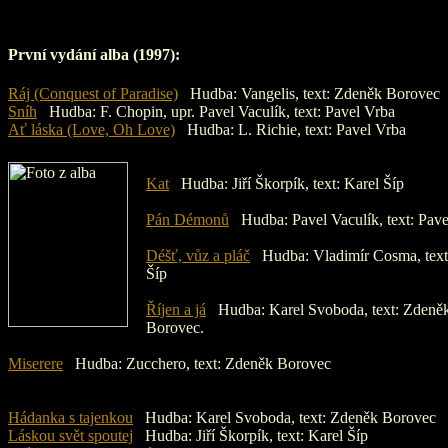
První vydání alba (1997):
Ráj (Conquest of Paradise)
Hudba: Vangelis, text: Zdeněk Borovec
Sníh
Hudba: F. Chopin, upr. Pavel Vaculík, text: Pavel Vrba
Ať láska (Love, Oh Love)
Hudba: L. Richie, text: Pavel Vrba
Kat
Hudba: Jiří Škorpík, text: Karel Šíp
Pán Démonů
Hudba: Pavel Vaculík, text: Pave
Déšť, vůz a pláč
Hudba: Vladimír Cosma, text
Šíp
Říjen a já
Hudba: Karel Svoboda, text: Zdeně
Borovec.
Miserere
Hudba: Zucchero, text: Zdeněk Borovec
Hádanka s tajenkou
Hudba: Karel Svoboda, text: Zdeněk Borovec
Láskou svět spoutej
Hudba: Jiří Škorpík, text: Karel Šíp