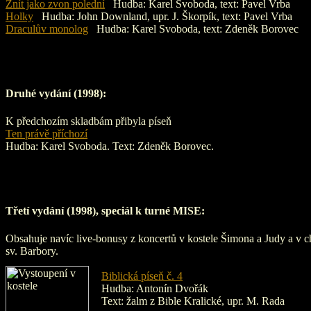
Znít jako zvon polední
Hudba: Karel Svoboda, text: Pavel Vrba
Holky
Hudba: John Downland, upr. J. Škorpík, text: Pavel Vrba
Draculův monolog
Hudba: Karel Svoboda, text: Zdeněk Borovec
Druhé vydání (1998):
K předchozím skladbám přibyla píseň
Ten právě příchozí
Hudba: Karel Svoboda. Text: Zdeněk Borovec.
Třetí vydání (1998), speciál k turné MISE:
Obsahuje navíc live-bonusy z koncertů v kostele Šimona a Judy a v 
sv. Barbory.
Biblická píseň č. 4
Hudba: Antonín Dvořák
Text: žalm z Bible Kralické, upr. M. Rada