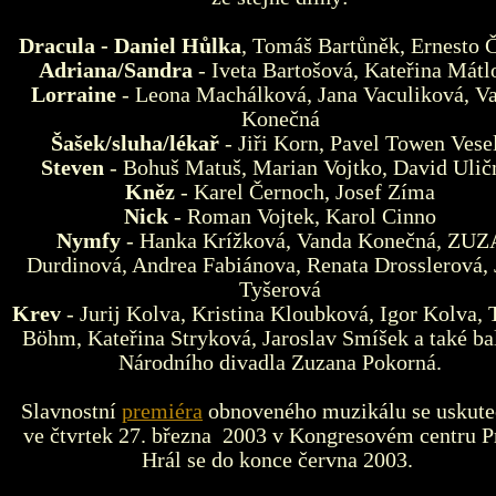
Dracula
- Daniel Hůlka
, Tomáš Bartůněk, Ernesto 
Adriana/Sandra
- Iveta Bartošová, Kateřina Mátl
Lorraine
- Leona Machálková, Jana Vaculiková, V
Konečná
Šašek/sluha/lékař
- Jiři Korn, Pavel Towen Vese
Steven
- Bohuš Matuš, Marian Vojtko, David Ulič
Kněz
- Karel Černoch, Josef Zíma
Nick
- Roman Vojtek, Karol Cinno
Nymfy
- Hanka Krížková, Vanda Konečná, ZUZ
Durdinová, Andrea Fabiánova, Renata Drosslerová, 
Tyšerová
Krev
- Jurij Kolva, Kristina Kloubková, Igor Kolva,
Böhm, Kateřina Stryková, Jaroslav Smíšek a také ba
Národního divadla Zuzana Pokorná.
Slavnostní
premiéra
obnoveného muzikálu se uskute
ve čtvrtek 27. března 2003 v Kongresovém centru P
Hrál se do konce června 2003.