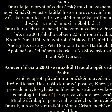
kopií.
Dracula jako první původní český muzikál zaznam
největší návštěvnost v krátké historii provozování mu
v České republice. V Praze shlédlo muzikál milión a 
diváků - z nichž mnozí i několikrát :).
Draculu do jeho nadcházejícího znovuuvedení v Praz
března 2003 shlédlo celkem 2,5 miliónu diváků
Kromě Dana Hůlky hlavní roli účinkovali Daniel La
Andrej Bezčastnyj, Petr Dopita a Tomáš Bartůňek. 
Apolenář odešel během zkoušek.) Na Slovensku zp
František Ďuriač.
Koncem března 2003 se muzikál Dracula opět vrát
Prahy.
Změny oproti původnímu pražskému uvedení:
Režie Richard Hes, došlo k úpravě postavy Kněze, 
provedení bylo vylepšeno hlavně po stránce zvuko
technologií. Jinak
děj
i výprava zůstaly beze změ
Mnohé účinkující jsme znali z předchozího uvádě
Draculy a rovněž z muzikálu Monte Cristo, pocházej
ze stejné dílny: