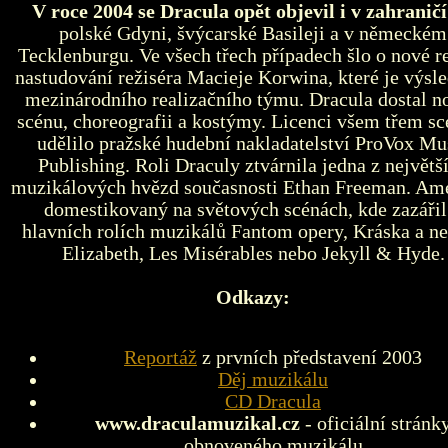
V roce 2004 se Dracula opět objevil i v zahraničí
polské Gdyni, švýcarské Basileji a v německém
Tecklenburgu. Ve všech třech případech šlo o nové re
nastudování režiséra Macieje Korwina, které je výs
mezinárodního realizačního týmu. Dracula dostal n
scénu, choreografii a kostýmy. Licenci všem třem s
udělilo pražské hudební nakladatelství ProVox Mu
Publishing. Roli Draculy ztvárnila jedna z největš
muzikálových hvězd současnosti Ethan Freeman. Am
domestikovaný na světových scénách, kde zazářil
hlavních rolích muzikálů Fantom opery, Kráska a ne
Elizabeth, Les Misérables nebo Jekyll & Hyde.
Odkazy:
Reportáž
z prvních představení 2003
Děj muzikálu
CD Dracula
www.draculamuzikal.cz
- oficiální stránk
obnoveného muzikálu