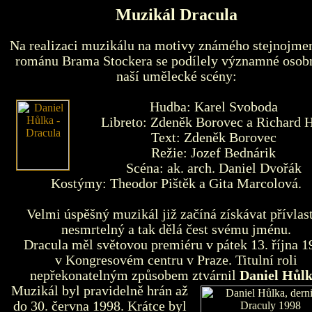
Muzikál Dracula
Na realizaci muzikálu na motivy známého stejnojme
románu Brama Stockera se podílely významné osob
naší umělecké scény:
Hudba: Karel Svoboda
Libreto: Zdeněk Borovec a Richard 
Text: Zdeněk Borovec
Režie: Jozef Bednárik
Scéna: ak. arch. Daniel Dvořák
Kostýmy: Theodor Pištěk a Gita Marcolová.
Velmi úspěšný muzikál již začíná získávat přívlas
nesmrtelný a tak dělá čest svému jménu.
Dracula měl světovou premiéru v pátek 13. října 1
v Kongresovém centru v Praze. Titulní roli
nepřekonatelným způsobem ztvárnil
Daniel Hůl
Muzikál byl pravidelně hrán až
do 30. června 1998. Krátce byl