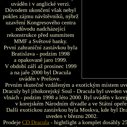
uváděn i v anglické verzi.
Důvodem ukončení však nebyl
pokles zájmu návštěvníků, nýbrž
uzavření Kongresového centra
zdůvodu nadcházející
rekonstrukce před summitem
MMF a Světové banky.
První zahraniční zastávkou byla
Bratislava - podzim 1998
a opakovaně jaro 1999.
V období září až prosinec 1999
a na jaře 2000 byl Dracula
uváděn v Prešove.
Prvním skutečně vzdáleným a exotickým místem uv
Draculy byl jihokorejský Soul - Dracula byl uveden v
vlnách - podzim 1998 a léto 2000. Byl uváděn v korej
v korejském Národním divadle a ve Státní opeře
Dalši exotickou zastávkou byla Moskva, kde byl Dr
uveden v březnu 2002.
Prodeje
CD Dracula
- hightlight a komplet dosáhly 2