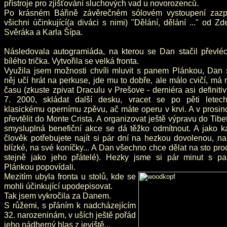
přístroje pro zjišťování sluchových vad u novorozenců.
Po krásném Bářině závěrečném sólovém vystoupení zazpí
všichni účinkující(a diváci s nimi) "Dělání, dělání ..." od Z
Svěráka a Karla Šípa.
Následovala autogramiáda, na kterou se Dan stačil převléc
bílého trička. Vytvořila se velká fronta.
Využila jsem možnosti chvíli mluvit s panem Plánkou, Dan 
něj učí hrát na perkuse, jde mu to dobře, ale málo cvičí, má
času (zkuste zpivat Draculu v Prešove - derniéra asi definitiv
7. 2000, skládat další desku, vracet se po pěti letec
klasickému opernímu zpěvu, ač máte operu v krvi. A v prosin
převtělit do Monte Crista. A organizovat ještě výpravu do Tibe
smysluplná benefiční akce se dá těžko odmítnout. A jako k
člověk potřebujete najít si pár dní na hezkou dovolenou, n
blízké, na své koníčky... A Dan všechno chce dělat na sto pro
stejně jako jeho přátelé). Hezky jsme si pár minut s p
Plánkou popovídali.
Mezitím ubyla fronta u stolů, kde se
mohli účinkující upodepisovat.
Tak jsem vykročila za Danem.
S růžemi, s přáním k nadcházejícím
32. narozeninám, v uších ještě pořád
jeho nádherný hlas z jeviště...