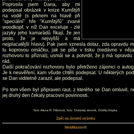
Poprosila jsem Dana, aby mi
podepsal obrázek v knize Kumštýři
na vodě (s prknem na hlavě při
"speciální" hře "Kumštýřů" zvané
woodkopf, v níž Dan exceluje - zlé
jazyky jeho kamarádů říkají, že jen
proto, že je nejvyšší a má
nejplacatější hlavu). Pak jsem vznesla dotaz, zda opravdu m
tu koprovou omáčku, jak se píše v tisku (nedávno v něj
rozhovoru to přiznal), usmál se a potvrdil, že ji má opravd
rád.
Další pokračování rozhovoru bylo přetrženo zájemci o autog
Je k neuvěření, kam všude chtěli podepsat. U některých pod
se Dan viditelně zarazil, ale podepsal.
Po tom všem byl připraven raut, z kterého se Dan omluvil, 
jej druhý den čekaly pracovní povinnosti.
Text: Alena R. Fišerová, foto: Chebský denník, Ondřej Kepka
Zpět na úvodní stránku
WebMaster
©