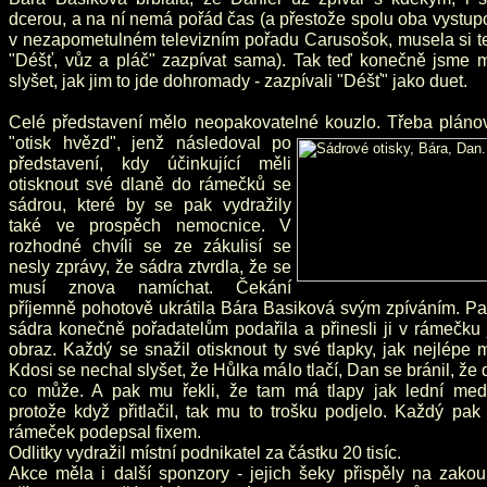
dcerou, a na ní nemá pořád čas (a přestože spolu oba vystup
v nezapometulném televizním pořadu Carusošok, musela si t
"Déšť, vůz a pláč" zazpívat sama). Tak teď konečně jsme m
slyšet, jak jim to jde dohromady - zazpívali "Déšť" jako duet.
Celé představení mělo neopakovatelné kouzlo.
Třeba pláno
"otisk hvězd", jenž následoval po
představení, kdy účinkující měli
otisknout své dlaně do rámečků se
sádrou, které by se pak vydražily
také ve prospěch nemocnice. V
rozhodné chvíli se ze zákulisí se
nesly zprávy, že sádra ztvrdla, že se
musí znova namíchat. Čekání
příjemně pohotově ukrátila Bára Basiková svým zpíváním. Pa
sádra konečně pořadatelům podařila a přinesli ji v rámečku
obraz. Každý se snažil otisknout ty své tlapky, jak nejlépe 
Kdosi se nechal slyšet, že Hůlka málo tlačí, Dan se bránil, že 
co může. A pak mu řekli, že tam má tlapy jak lední med
protože když přitlačil, tak mu to trošku podjelo. Každý pak
rámeček podepsal fixem.
Odlitky vydražil místní podnikatel za částku 20 tisíc.
Akce měla i další sponzory - jejich šeky přispěly na zakou