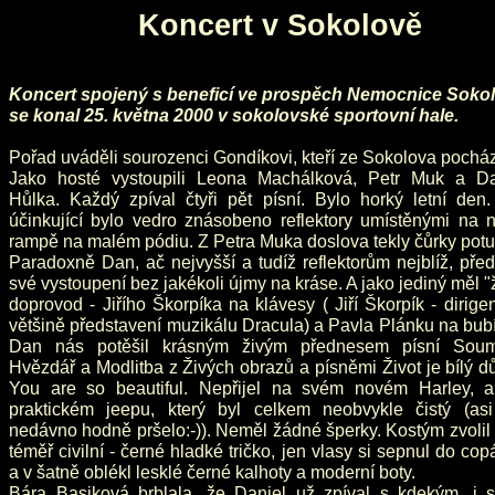
Koncert v Sokolově
Koncert spojený s beneficí ve prospěch Nemocnice Soko
se konal 25. května 2000 v sokolovské sportovní hale.
Pořad uváděli sourozenci Gondíkovi, kteří ze Sokolova pocház
Jako hosté vystoupili Leona Machálková, Petr Muk a Da
Hůlka. Každý zpíval čtyři pět písní. Bylo horký letní den.
účinkující bylo vedro znásobeno reflektory umístěnými na n
rampě na malém pódiu. Z Petra Muka doslova tekly čůrky potu
Paradoxně Dan, ač nejvyšší a tudíž reflektorům nejblíž, pře
své vystoupení bez jakékoli újmy na kráse. A jako jediný měl "
doprovod - Jiřího Škorpíka na klávesy ( Jiří Škorpík - dirige
většině představení muzikálu Dracula) a Pavla Plánku na bub
Dan nás potěšil krásným živým přednesem písní Soum
Hvězdář a Modlitba z Živých obrazů a písněmi Život je bílý 
You are so beautiful. Nepřijel na svém novém Harley, a
praktickém jeepu, který byl celkem neobvykle čistý (asi
nedávno hodně pršelo:-)). Neměl žádné šperky. Kostým zvolil
téměř civilní - černé hladké tričko, jen vlasy si sepnul do co
a v šatně oblékl lesklé černé kalhoty a moderní boty.
Bára Basiková brblala, že Daniel už zpíval s kdekým, i s 