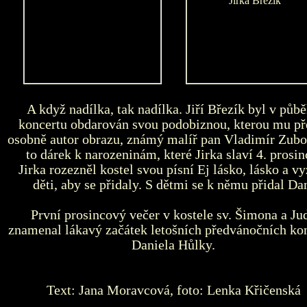
A když nadílka, tak nadílka. Jiří Březík byl v půb
koncertu obdarován svou podobiznou, kterou mu př
osobně autor obrazu, známý malíř pan Vladimír Zubo
to dárek k narozeninám, které Jirka slaví 4. prosin
Jirka rozezněl kostel svou písní Ej lásko, lásko a vy
děti, aby se přidaly. S dětmi se k němu přidal Da
První prosincový večer v kostele sv. Šimona a Ju
znamenal lákavý začátek letošních předvánočních ko
Daniela Hůlky.
Text: Jana Moravcová, foto: Lenka Křičenská