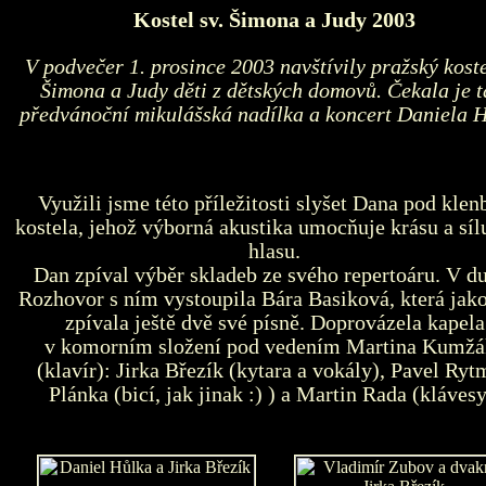
Kostel sv. Šimona a Judy 2003
V podvečer 1. prosince 2003 navštívily pražský koste
Šimona a Judy děti z dětských domovů. Čekala je 
předvánoční mikulášská nadílka a koncert Daniela H
Využili jsme této příležitosti slyšet Dana pod klen
kostela, jehož výborná akustika umocňuje krásu a síl
hlasu.
Dan zpíval výběr skladeb ze svého repertoáru. V d
Rozhovor s ním vystoupila Bára Basiková, která jako
zpívala ještě dvě své písně. Doprovázela kapela
v komorním složení pod vedením Martina Kumžá
(klavír): Jirka Březík (kytara a vokály), Pavel Ryt
Plánka (bicí, jak jinak :) ) a Martin Rada (klávesy