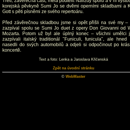
Třetí, závěrečná část, měla podtext Navždy spolu a v ní vysto
korejská pěvkyně Sumi Jo se dvěmi operními skladbami a K
Gott s pěti písněmi ze svého repertoáru.
Před závěrečnou skladbou jsme si opět přišli na své my –
zazpíval spolu se Sumi Jo duet z opery Don Giovanni od W
Mozarta. Potom už byl ale úplný konec – všichni umělci j
zazpívali italský traditionál "Funiculi, funicula", ale hned
nasedli do svých automobilů a odjeli si odpočinout po krá
koncertě.
Text a foto: Lenka a Jaroslava Křičenská
Zpět na úvodní stránku
©
WebMaster