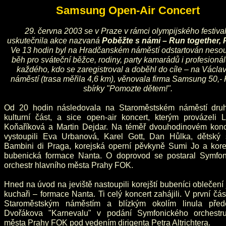
Samsung Open-Air Concert
29. června 2003 se v Praze v rámci olympijského festiva
uskutečnila akce nazvaná
Poběžte s námi – Run together, 
Ve 13 hodin byl na Hradčanském náměstí odstartován nesou
běh pro sváteční běžce, rodiny, party kamarádů i profesionál
každého, kdo se zaregistroval a doběhl do cíle – na Václa
náměstí (trasa měřila 4,6 km), věnovala firma Samsung 50,-
sbírky "Pomozte dětem!".
Od 20 hodin následovala na Staroměstském náměstí dru
kulturní část, a sice open-air koncert, kterým provázeli L
Koňaříková a Martin Dejdar. Na téměř dvouhodinovém konc
vystoupili Eva Urbanová, Karel Gott, Dan Hůlka, dětský 
Bambini di Praga, korejská operní pěvkyně Sumi Jo a kore
bubenická formace Nanta. O doprovod se postaral Symfon
orchestr hlavního města Prahy FOK.
Hned na úvod na jeviště nastoupili korejští bubeníci oblečení
kuchaři – formace Nanta. Ti celý koncert zahájili. V první čás
Staroměstským náměstím a blízkým okolím linula před
Dvořákova "Karnevalu" v podání Symfonického orchestru
města Prahy FOK pod vedením dirigenta Petra Altrichtera.