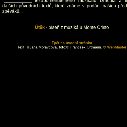
nezapomenutelného muzikálu Dracula a ti
dalších původních textů, které známe v podání našich před
zpěváků...
Útěk
- píseň z muzikálu Monte Cristo
Zpět na úvodní stránku
Text: ©Jana Moravcová, foto:© František Ortmann. ©
WebMaster