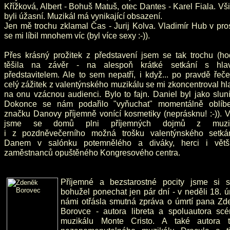
Křížková, Albert - Bohuš Matuš, otec Dantes - Karel Fiala. Vš
byli úžasní. Muzikál má vynikající obsazení.
Jen mě trochu zklamal Čas - Jurij Kolva. Vladimír Hub v pro
se mi líbil mnohem víc (byl více sexy :-)).
Přes krásný prožitek z představení jsem se tak trochu (ho
těšila na závěr - na alespoň krátké setkání s hla
představitelem. Ale to sem nepatří, i když... po pravdě řeče
celý zážitek z valentýnského muzikálu se mi zkoncentroval h
na onu vzácnou audienci. Bylo to fajn. Daniel byl jako slun
Dokonce se nám podařilo "vyňuchat" momentálně oblíb
značku Danovy příjemně vonící kosmetiky (neprásknu! :-)). Vr
jsme se domů plni příjemných dojmů z muzik
i z pozdněvečerního možná trošku valentýnského setká
Danem v salónku potemnělého a diváky, herci i větš
zaměstnanců opuštěného Kongresového centra.
Příjemné a bezstarostné pocity jsme si s
bohužel ponechat jen pár dní - v neděli 18. 
námi otřásla smutná zpráva o úmrtí pana Zd
Borovce - autora libreta a spoluautora scé
muzikálu Monte Cristo. A také autora t