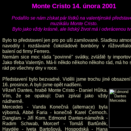
Monte Cristo 14. února 2001
Podařilo se nám získat pár lístků na valentýnské představ
muzikálu Monte Cristo.
Bylo jako vždy krásné, ale lidský život má i odvrácenou tv
Bylo to představení jen pro po uši zamilované. Sladkou atmo
navodily i rozdávané čokoládové bonbóny v růžovofial
balení od firmy Ferrero.
Nemám sice moc ráda "povinné" svátky, zvláště ty importov
Jako třeba Valentýn. Má-li někdo někoho někoho rád, má ho 
rád po všechny dny v roce.
Představení bylo bezvadné. Viděli jsme trochu jiné obsazen
16. prosince. A byli jsme opět nadšeni.
Vězeň Dantes, hrabě Monte Cristo - Daniel Hůlka.
Vím, že se opakuji: Dan zpíval jako vždy
nádherně.
Mercedes - Vanda Konečná (alternace) byla
výborná, Abbé Faria - konečně Karel Černoch.
Danglars - Jiří Korn, Edmond Dantes-námořník -
Radim Schwab, Morcerf - Tomáš Bartůněk,
Haydée - Iveta Bartošová, Hospodská - Hana