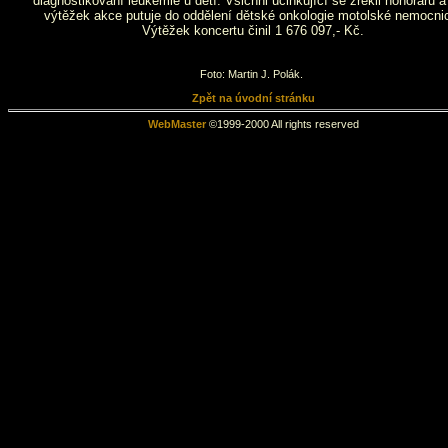
diagnostikování leukémie u dětí. Všichni účinkující se zřekli honorářů a
výtěžek akce putuje do oddělení dětské onkologie motolské nemocni
Výtěžek koncertu činil 1 676 097,- Kč.
Foto: Martin J. Polák.
Zpět na úvodní stránku
WebMaster
©1999-2000 All rights reserved