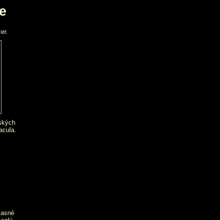
e
er.
ských
acula.
časné