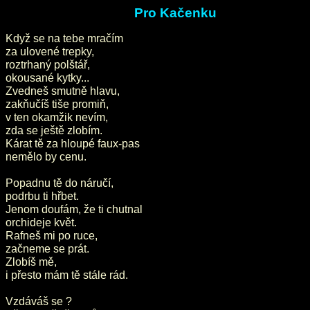
Pro Kačenku
Když se na tebe mračím
za ulovené trepky,
roztrhaný polštář,
okousané kytky...
Zvedneš smutně hlavu,
zakňučíš tiše promiň,
v ten okamžik nevím,
zda se ještě zlobím.
Kárat tě za hloupé faux-pas
nemělo by cenu.
Popadnu tě do náručí,
podrbu ti hřbet.
Jenom doufám, že ti chutnal
orchideje květ.
Rafneš mi po ruce,
začneme se prát.
Zlobíš mě,
i přesto mám tě stále rád.
Vzdáváš se ?