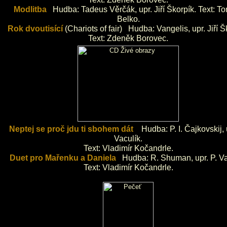
Modlitba
Hudba: Tadeus Věrčák, upr. Jiří Škorpík. Text: 
Belko.
Rok dvoutisící
(Chariots of fair) Hudba: Vangelis, upr. Jiří Š
Text: Zdeněk Borovec.
Neptej se proč jdu ti sbohem dát
Hudba: P. I. Čajkovskij, u
Vaculík.
Text: Vladimír Kočandrle.
Duet pro Mařenku a Daniela
Hudba: R. Shuman, upr. P. Va
Text: Vladimír Kočandrle.