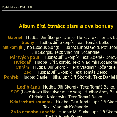
Vydal: Monitor EMI, 1999.
Album čítá čtrnáct písní a dva bonusy
Gabriel
Hudba: Jiří Škorpík, Daniel Hůlka. Text: Tomáš Be
Šachy
Hudba: Jiří Škorpík. Text: Tomáš Belko.
Mít kam jít
(The Exodus Song) Hudba: Ernest Gold, Pat Boon
Jiří Škorpík. Text: Vladimír Kočandrle.
Pár tvých pout
Hudba: Jiří Škorpík. Text: Zdeněk Borov
Hvězdář
Hudba: Jiří Škorpík. Text: Vladimír Kočandrle
Chrám
Hudba: Jiří Škorpík. Text: Vladimír Kočandrle.
Zeď
Hudba: Jiří Škorpík. Text: Tomáš Belko.
Pohřeb
Hudba: Daniel Hůlka, upr. Jiří Škorpík. Text: Daniel
Loď bláznů
Hudba: Jiří Škorpík. Text: Tomáš Belko.
SOS
(Love flows likea river to the sea) Hudba: Andy Ba
Christian Kolonovits. Text: Tomáš Belko.
Když vchází soumrak
Hudba: Petr Janda, upr. Jiří Škorp
Text: Vladimír Kočandrle.
Za to nemohou andělé
Hudba: M. Surka, upr. Jiří Škorp
Text: Zdeněk Borovec.