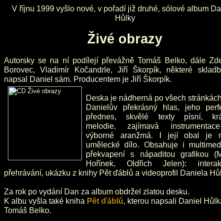
V říjnu 1999 vyšlo nové, v pořadí již druhé, sólové album Da
Hůlky
Živé obrazy
Autorsky se na ní podílejí převážně Tomáš Belko, dále Zd
Borovec, Vladimír Kočandrle, Jiří Škorpík, některé skladb
napsal Daniel sám. Producentem je Jiří Škorpík.
Deska je nádherná po všech stránkách
Danielův překrásný hlas, jeho perfe
přednes, skvělé texty písní, kr
melodie, zajímavá instrumenta
výborné aranžmá. I její obal je 
umělecké dílo. Obsahuje i multimedi
překvapení s nápaditou grafikou (M
Hořínek, Oldřich Jelen): interakt
přehrávání, ukázku z knihy Pět ďáblů a videoprofil Daniela Hůl
Za rok po vydání Dan za album obdržel zlatou desku.
K albu vyšla také kniha
Pět ďáblů
, kterou napsali Daniel Hůlk
Tomáš Belko.