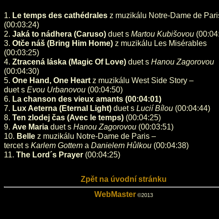
1.
Le temps des cathédrales
z muzikálu Notre-Dame de Pari
(00:03:24)
2.
Jaká to nádhera (Caruso)
duet s
Martou Kubišovou
(00:04
3.
Otče náš (Bring Him Home)
z muzikálu Les Misérables
(00:03:25)
4.
Ztracená láska (Magic Of Love)
duet s
Hanou Zagorovou
(00:04:30)
5.
One Hand, One Heart
z muzikálu West Side Story –
duet s
Evou Urbanovou
(00:04:50)
6.
La chanson des vieux amants (00:04:01)
7.
Lux Aeterna (Eternal Light)
duet s
Lucií Bílou
(00:04:44)
8.
Ten zlodej čas (Avec le temps)
(00:04:25)
9.
Ave Maria
duet s
Hanou Zagorovou
(00:03:51)
10.
Belle
z muzikálu Notre-Dame de Paris –
tercet s
Karlem Gottem
a
Danielem Hůlkou
(00:04:38)
11.
The Lord´s Prayer
(00:04:25)
Zpět na úvodní stránku
WebMaster
©2013