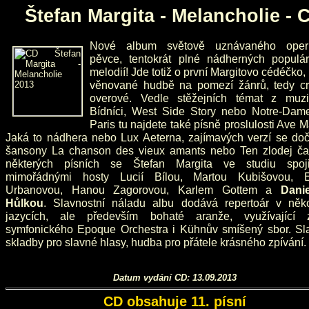
Štefan Margita - Melancholie - 
Nové album světově uznávaného oper
pěvce, tentokrát plné nádherných populár
melodií! Jde totiž o první Margitovo cédéčko,
věnované hudbě na pomezí žánrů, tedy cr
overové. Vedle stěžejních témat z muzi
Bídníci, West Side Story nebo Notre-Dam
Paris tu najdete také písně proslulosti Ave M
Jaká to nádhera nebo Lux Aeterna, zajímavých verzí se doč
šansony La chanson des vieux amants nebo Ten zlodej ča
některých písních se Štefan Margita ve studiu spoj
mimořádnými hosty Lucií Bílou, Martou Kubišovou, 
Urbanovou, Hanou Zagorovou, Karlem Gottem a
Dani
Hůlkou
. Slavnostní náladu albu dodává repertoár v něko
jazycích, ale především bohaté aranže, využívající 
symfonického Epoque Orchestra i Kühnův smíšený sbor. Sl
skladby pro slavné hlasy, hudba pro přátele krásného zpívání.
Datum vydání CD: 13.09.2013
CD obsahuje 11. písní