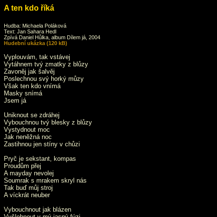
A ten kdo říká
Hudba: Michaela Poláková
Text: Jan Sahara Hedl
Zpívá Daniel Hůlka, album Dílem já, 2004
Hudební ukázka (120 kB)
Vyplouvám, tak vstávej
Vytáhnem tvý zmatky z blůzy
Zavoněj jak šalvěj
Poslechnou svý horký můzy
Však ten kdo vnímá
Masky snímá
Jsem já
Uniknout se zdráhej
Vybouchnou tvý blesky z blůzy
Vystydnout moc
Jak neněžná noc
Zastihnou jen stíny v chůzi
Pryč je sekstant, kompas
Proudům přej
A mayday nevolej
Soumrak s mrakem skryl nás
Tak buď můj stroj
A víckrát neuber
Vybouchnout jak blázen
Vyšlehnout v mý jasný fúzi