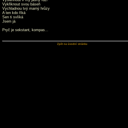
Vykřiknout svou báseň
Vychladnou tvý marný hrůzy
A ten kdo říká
Sen ti svlíká
Jsem já
Pryč je sekstant, kompas...
Zpět na úvodní stránku